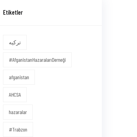
Etiketler
ترکیه
#AfganistanHazaralarıDerneği
afganistan
AHCSA
hazaralar
#Trabzon