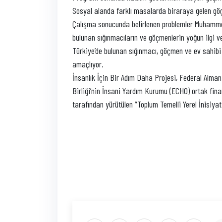
Sosyal alanda farklı masalarda biraraya gelen göçmen
Çalışma sonucunda belirlenen problemler Muhammet
bulunan sığınmacıların ve göçmenlerin yoğun ilgi ve k
Türkiye’de bulunan sığınmacı, göçmen ve ev sahibi 
amaçlıyor.
İnsanlık İçin Bir Adım Daha Projesi, Federal Alman 
Birliği’nin İnsani Yardım Kurumu (ECHO) ortak fin
tarafından yürütülen “Toplum Temelli Yerel İnisi