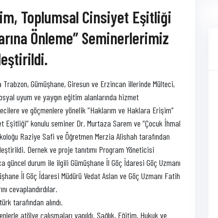
im, Toplumsal Cinsiyet Eşitliği
arına Önleme” Seminerlerimiz
ştirildi.
 Trabzon, Gümüşhane, Giresun ve Erzincan illerinde Mülteci,
sosyal uyum ve yaygın eğitim alanlarında hizmet
cilere ve göçmenlere yönelik ”Haklarım ve Haklara Erişim”
t Eşitliği” konulu seminer Dr. Murtaza Sarem ve ”Çocuk İhmal
koloğu Raziye Safi ve Öğretmen Merzia Alishah tarafından
eştirildi. Dernek ve proje tanıtımı Program Yöneticisi
a güncel durum ile ilgili Gümüşhane İl Göç İdaresi Göç Uzmanı
müşhane İl Göç İdaresi Müdürü Vedat Aslan ve Göç Uzmanı Fatih
nı cevaplandırdılar.
rk tarafından alındı.
erle atölye çalışmaları yapıldı. Sağlık, Eğitim, Hukuk ve