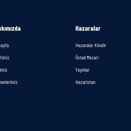
kkımızda
Hazaralar
sayfa
Hazaralar Kimdir
Kimiz
Üstad Mezari
imiz
Yayınlar
nerlerimiz
Hazaristan