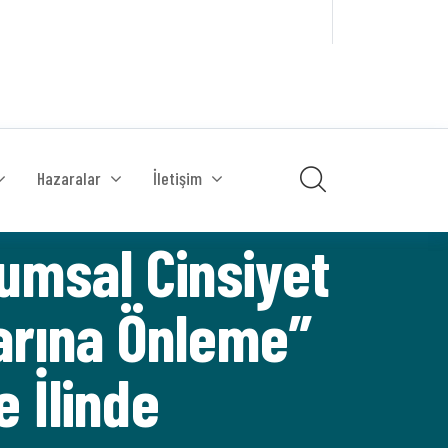
Hazaralar
İletişim
umsal Cinsiyet
marına Önleme”
 İlinde