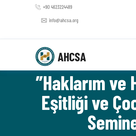
+90 4623224489
info@ahcsa.org
AHCSA
”Haklarım ve 
Eşitliği ve Ç
Semine