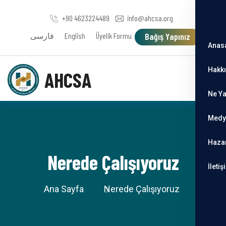
+90 4623224489
info@ahcsa.org
فارسی
English
Üyelik Formu
Bağış Yapınız
Anas
Hakk
AHCSA
Ne Y
Medy
Haza
Nerede Çalışıyoruz
İletiş
Ana Sayfa
Nerede Çalışıyoruz