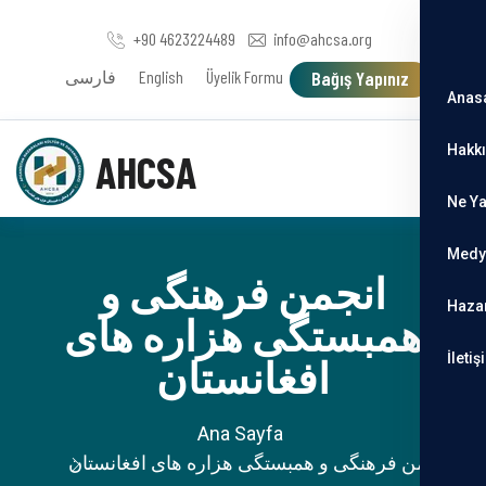
+90 4623224489
info@ahcsa.org
Bağış Yapınız
Üyelik Formu
English
فارسی
Anas
Hakk
AHCSA
Ne Y
Medy
انجمن فرهنگی و
Haza
همبستگی هزاره های
İletiş
افغانستان
Ana Sayfa
انجمن فرهنگی و همبستگی هزاره های افغانستان