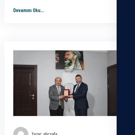
Devamını Oku
...
Yazar: ahcsafa