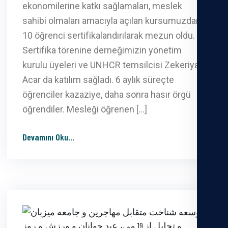
ekonomilerine katkı sağlamaları, meslek
sahibi olmaları amacıyla açılan kursumuzdan
10 öğrenci sertifikalandırılarak mezun oldu.
Sertifika törenine derneğimizin yönetim
kurulu üyeleri ve UNHCR temsilcisi Zekeriya
Acar da katılım sağladı. 6 aylık süreçte
öğrenciler kazaziye, daha sonra hasır örgü
öğrendiler. Mesleği öğrenen […]
Devamını Oku
...