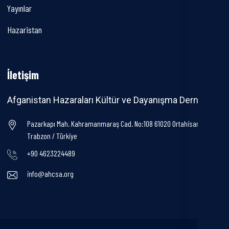
Yayınlar
Hazaristan
İletişim
Afganistan Hazaraları Kültür ve Dayanışma Derneği
Pazarkapı Mah. Kahramanmaraş Cad. No:108 61020 Ortahisar /
Trabzon / Türkiye
+90 4623224489
info@ahcsa.org