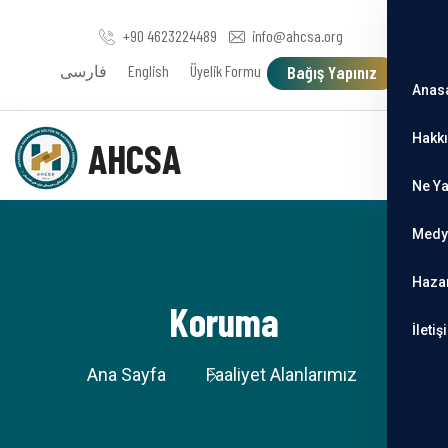
+90 4623224489
info@ahcsa.org
فارسی
English
Üyelik Formu
Bağış Yapınız
Anas
Hakk
AHCSA
Ne Y
Medy
Haza
Koruma
İletiş
Ana Sayfa
Faaliyet Alanlarımız