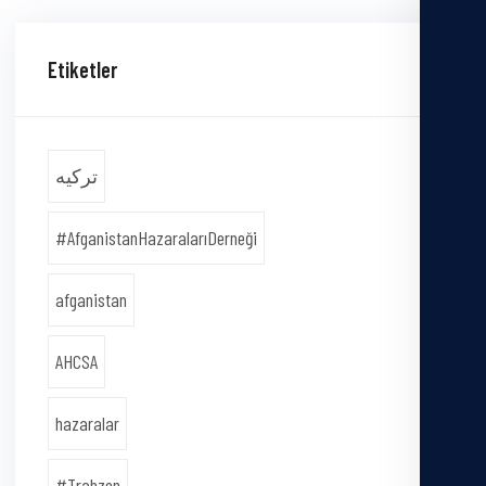
Etiketler
ترکیه
#AfganistanHazaralarıDerneği
afganistan
AHCSA
hazaralar
#Trabzon