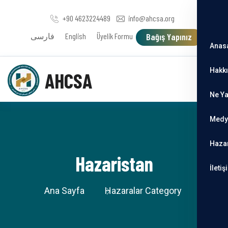
+90 4623224489
info@ahcsa.org
فارسی
English
Üyelik Formu
Bağış Yapınız
Anas
Hakk
AHCSA
Ne Y
Medy
Haza
Hazaristan
İletiş
Ana Sayfa
Hazaralar Category